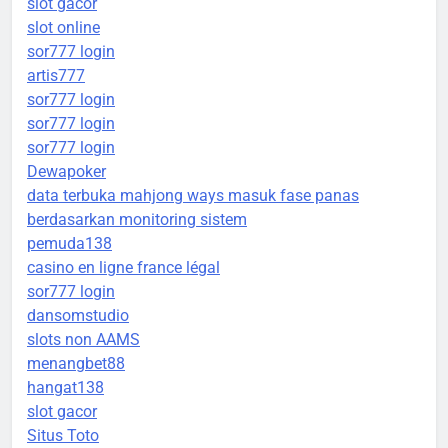
slot gacor
slot online
sor777 login
artis777
sor777 login
sor777 login
sor777 login
Dewapoker
data terbuka mahjong ways masuk fase panas
berdasarkan monitoring sistem
pemuda138
casino en ligne france légal
sor777 login
dansomstudio
slots non AAMS
menangbet88
hangat138
slot gacor
Situs Toto