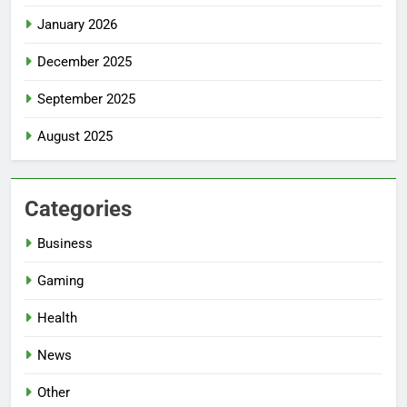
January 2026
December 2025
September 2025
August 2025
Categories
Business
Gaming
Health
News
Other