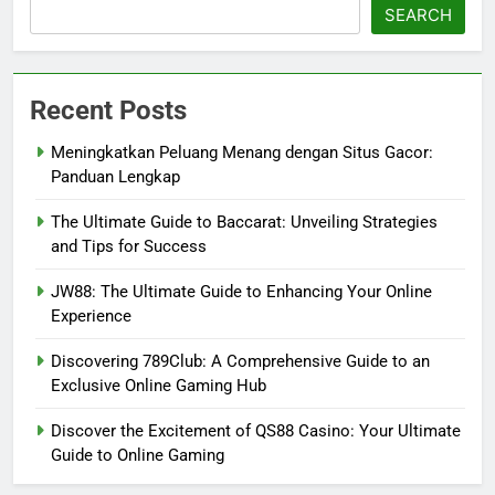
SEARCH
Recent Posts
Meningkatkan Peluang Menang dengan Situs Gacor:
Panduan Lengkap
The Ultimate Guide to Baccarat: Unveiling Strategies
and Tips for Success
JW88: The Ultimate Guide to Enhancing Your Online
Experience
Discovering 789Club: A Comprehensive Guide to an
Exclusive Online Gaming Hub
Discover the Excitement of QS88 Casino: Your Ultimate
Guide to Online Gaming