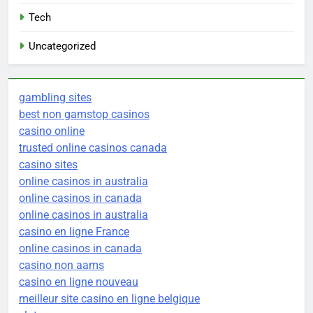
Tech
Uncategorized
gambling sites
best non gamstop casinos
casino online
trusted online casinos canada
casino sites
online casinos in australia
online casinos in canada
online casinos in australia
casino en ligne France
online casinos in canada
casino non aams
casino en ligne nouveau
meilleur site casino en ligne belgique